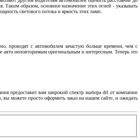
зволяют другим водителям автомобилей оценить расстояние до
. Таким образом, основное назначение этих огней - указывать
 мощность светового потока и яркость этих ламп.
но, проводят с автомобилем зачастую больше времени, чем с
вое авто неповторимым оригинальным и интересным. Теперь это
ания предоставит вам широкий спектр выбора drl от компании
, вы можете просто оформить заказ на нашем сайте, и ожидать