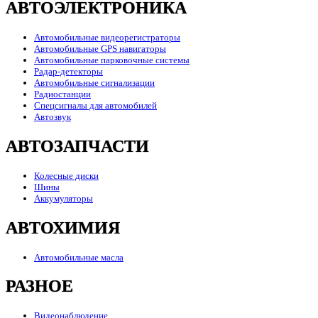
АВТОЭЛЕКТРОНИКА
Автомобильные видеорегистраторы
Автомобильные GPS навигаторы
Автомобильные парковочные системы
Радар-детекторы
Автомобильные сигнализации
Радиостанции
Спецсигналы для автомобилей
Автозвук
АВТОЗАПЧАСТИ
Колесные диски
Шины
Аккумуляторы
АВТОХИМИЯ
Автомобильные масла
РАЗНОЕ
Видеонаблюдение