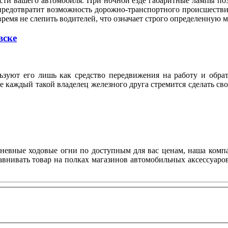
сти вашего автомобиля. При ночной езде габаритные лампы по
предотвратит возможность дорожно-транспортного происшествия
время не слепить водителей, что означает строго определенную
вске
ьзуют его лишь как средство передвижения на работу и обрат
же каждый такой владелец железного друга стремится сделать с
дневные ходовые огни по доступным для вас ценам, наша комп
авнивать товар на полках магазинов автомобильных аксессуаров