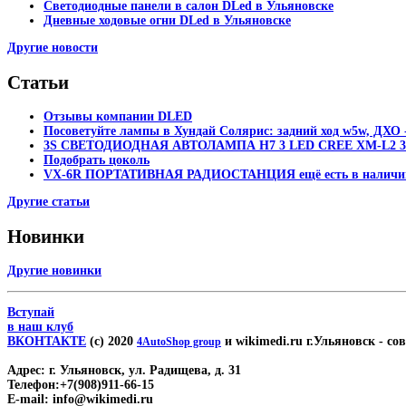
Светодиодные панели в салон DLed в Ульяновске
Дневные ходовые огни DLed в Ульяновске
Другие новости
Статьи
Отзывы компании DLED
Посоветуйте лампы в Хундай Солярис: задний ход w5w, ДХО -
3S СВЕТОДИОДНАЯ АВТОЛАМПА H7 3 LED CREE XM-L2 30
Подобрать цоколь
VX-6R ПОРТАТИВНАЯ РАДИОСТАНЦИЯ ещё есть в наличи
Другие статьи
Новинки
Другие новинки
Вступай
в наш клуб
ВКОНТАКТЕ
(c) 2020
и wikimedi.ru г.Ульяновск
- со
4AutoShop group
Адрес:
г. Ульяновск, ул. Радищева, д. 31
Телефон:
+7(908)911-66-15
E-mail:
info@wikimedi.ru