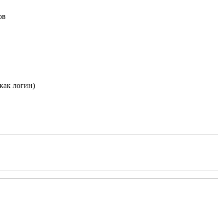
ов
как логин)