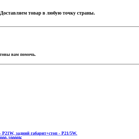
. Доставляем товар в любую точку страны.
отовы вам помочь.
 P21W, задний габарит+стоп - P21/5W.
00-10000K