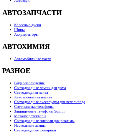
Автозвук
АВТОЗАПЧАСТИ
Колесные диски
Шины
Аккумуляторы
АВТОХИМИЯ
Автомобильные масла
РАЗНОЕ
Видеонаблюдение
Светодиодные лампы для дома
Светодиодная лента
Автомобильная пленка
Светодиодные аксессуары для велосипеда
Спутниковые телефоны
Защищенные телефоны Sonim
Металлодетекторы
Светодиодные пиксели для рекламы
Настольные лампы
Светодиодные фонарики