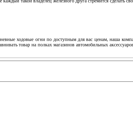
же каждый такой владелец железного друга стремится сделать с
дневные ходовые огни по доступным для вас ценам, наша комп
авнивать товар на полках магазинов автомобильных аксессуаров