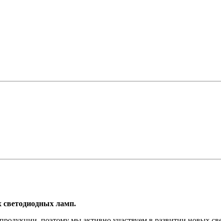
 светодиодных ламп.
продукции, поэтому мы активно участвуем в развитии новых св