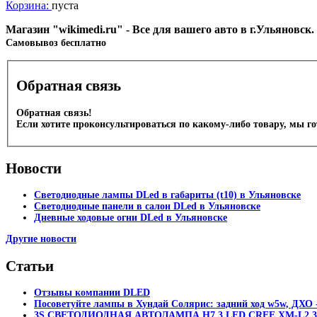
Корзина:
пуста
Магазин "wikimedi.ru" - Все для вашего авто в г.Ульяновск
Cамовывоз бесплатно
Обратная связь
Обратная связь!
Если хотите проконсультироваться по какому-либо товару, мы г
Новости
Светодиодные лампы DLed в габариты (t10) в Ульяновске
Светодиодные панели в салон DLed в Ульяновске
Дневные ходовые огни DLed в Ульяновске
Другие новости
Статьи
Отзывы компании DLED
Посоветуйте лампы в Хундай Солярис: задний ход w5w, ДХО -
3S СВЕТОДИОДНАЯ АВТОЛАМПА H7 3 LED CREE XM-L2 30