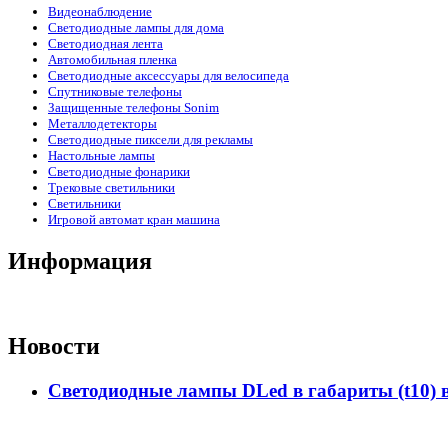
Видеонаблюдение
Светодиодные лампы для дома
Светодиодная лента
Автомобильная пленка
Светодиодные аксессуары для велосипеда
Спутниковые телефоны
Защищенные телефоны Sonim
Металлодетекторы
Светодиодные пиксели для рекламы
Настольные лампы
Светодиодные фонарики
Трековые светильники
Светильники
Игровой автомат кран машина
Информация
Новости
Светодиодные лампы DLed в габариты (t10) 