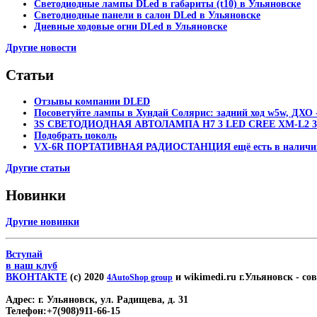
Светодиодные лампы DLed в габариты (t10) в Ульяновске
Светодиодные панели в салон DLed в Ульяновске
Дневные ходовые огни DLed в Ульяновске
Другие новости
Статьи
Отзывы компании DLED
Посоветуйте лампы в Хундай Солярис: задний ход w5w, ДХО -
3S СВЕТОДИОДНАЯ АВТОЛАМПА H7 3 LED CREE XM-L2 30
Подобрать цоколь
VX-6R ПОРТАТИВНАЯ РАДИОСТАНЦИЯ ещё есть в наличи
Другие статьи
Новинки
Другие новинки
Вступай
в наш клуб
ВКОНТАКТЕ
(c) 2020
и wikimedi.ru г.Ульяновск
- со
4AutoShop group
Адрес:
г. Ульяновск, ул. Радищева, д. 31
Телефон:
+7(908)911-66-15