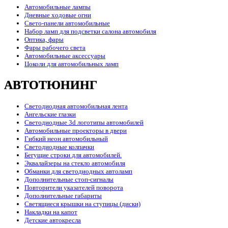
Автомобильные лампы
Дневные ходовые огни
Свето-панели автомобильные
Набор ламп для подсветки салона автомобиля
Оптика, фары
Фары рабочего света
Автомобильные аксессуары
Цоколи для автомобильных ламп
АВТОТЮНИНГ
Светодиодная автомобильная лента
Ангельские глазки
Светодиодные 3d логотипы автомобилей
Автомобильные проекторы в двери
Гибкий неон автомобильный
Светодиодные колпачки
Бегущие строки для автомобилей.
Эквалайзеры на стекло автомобиля
Обманки для светодиодных автоламп
Дополнительные стоп-сигналы
Повторители указателей поворота
Дополнительные габариты
Светящиеся крышки на ступицы (диски)
Накладки на капот
Детские автокресла