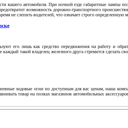
сти вашего автомобиля. При ночной езде габаритные лампы по
предотвратит возможность дорожно-транспортного происшествия
время не слепить водителей, что означает строго определенную
вске
ьзуют его лишь как средство передвижения на работу и обрат
же каждый такой владелец железного друга стремится сделать с
дневные ходовые огни по доступным для вас ценам, наша комп
авнивать товар на полках магазинов автомобильных аксессуаров