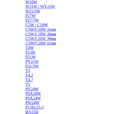
W16W
W21W / WY21W
W21/5W
P27W
P27/7W
C5W / C10W
C5W/C10W 31мм
C5W/C10W 36мм
C5W/C10W 39мм
C5W/C10W 41мм
T4W
P13W
P21W
PY21W
P21/5W
T3
T4.2
T4.7
T5
PY24W
PSX26W
PSX24W
PW24W
P15D-25-3
BA15D