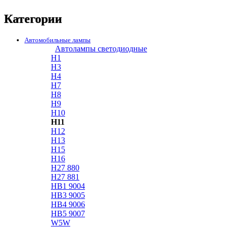
Категории
Автомобильные лампы
Автолампы светодиодные
H1
H3
H4
H7
H8
H9
H10
H11
H12
H13
H15
H16
H27 880
H27 881
HB1 9004
HB3 9005
HB4 9006
HB5 9007
W5W