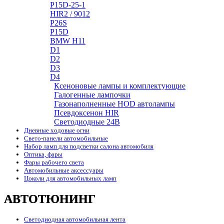
P15D-25-1
HIR2 / 9012
P26S
P15D
BMW H11
D1
D2
D3
D4
Ксеноновые лампы и комплектующие
Галогенные лампочки
Газонаполненные HOD автолампы
Псевдоксенон HIR
Cветодиодные 24B
Дневные ходовые огни
Свето-панели автомобильные
Набор ламп для подсветки салона автомобиля
Оптика, фары
Фары рабочего света
Автомобильные аксессуары
Цоколи для автомобильных ламп
АВТОТЮНИНГ
Светодиодная автомобильная лента