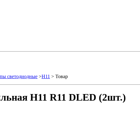
пы светодиодные
>
H11
> Товар
льная H11 R11 DLED (2шт.)