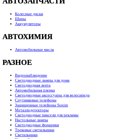
АВТОЗАПЧАСТИ
Колесные диски
Шины
Аккумуляторы
АВТОХИМИЯ
Автомобильные масла
РАЗНОЕ
Видеонаблюдение
Светодиодные лампы для дома
Светодиодная лента
Автомобильная пленка
Светодиодные аксессуары для велосипеда
Спутниковые телефоны
Защищенные телефоны Sonim
Металлодетекторы
Светодиодные пиксели для рекламы
Настольные лампы
Светодиодные фонарики
Трековые светильники
Светильники