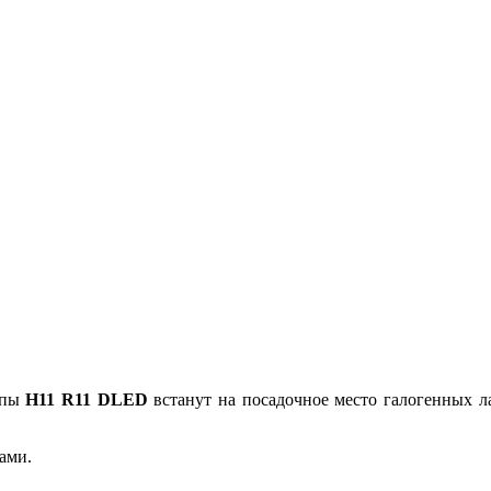
мпы
H11 R11 DLED
встанут на посадочное место галогенных л
ами.