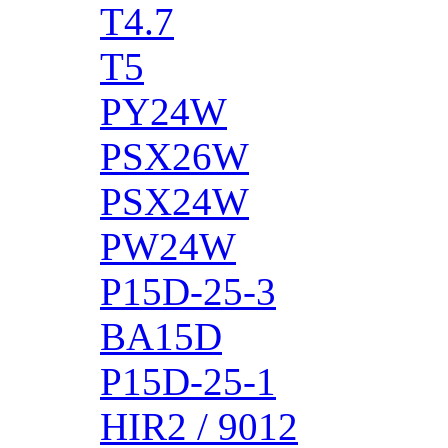
T4.7
T5
PY24W
PSX26W
PSX24W
PW24W
P15D-25-3
BA15D
P15D-25-1
HIR2 / 9012