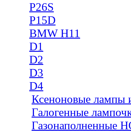
P26S
P15D
BMW H11
D1
D2
D3
D4
Ксеноновые лампы 
Галогенные лампоч
Газонаполненные H