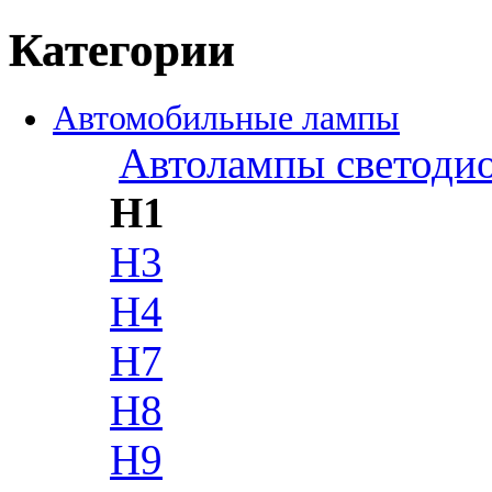
Категории
Автомобильные лампы
Автолампы светоди
H1
H3
H4
H7
H8
H9