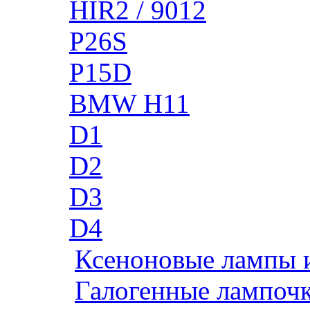
HIR2 / 9012
P26S
P15D
BMW H11
D1
D2
D3
D4
Ксеноновые лампы 
Галогенные лампоч