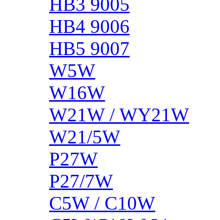
HB3 9005
HB4 9006
HB5 9007
W5W
W16W
W21W / WY21W
W21/5W
P27W
P27/7W
C5W / C10W