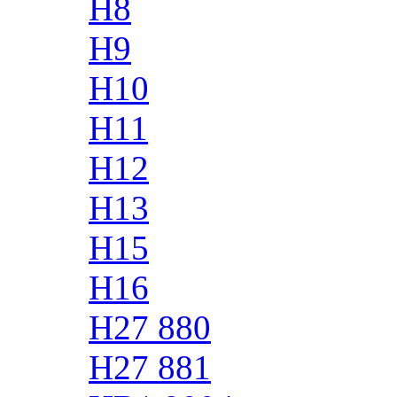
H8
H9
H10
H11
H12
H13
H15
H16
H27 880
H27 881