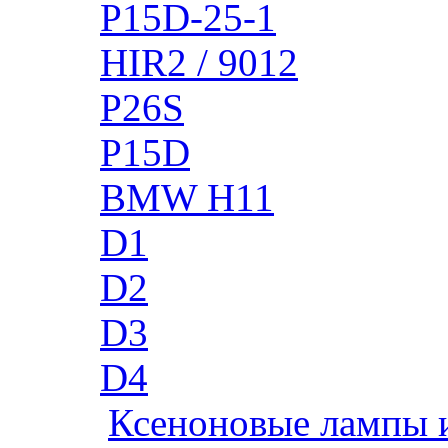
P15D-25-1
HIR2 / 9012
P26S
P15D
BMW H11
D1
D2
D3
D4
Ксеноновые лампы 