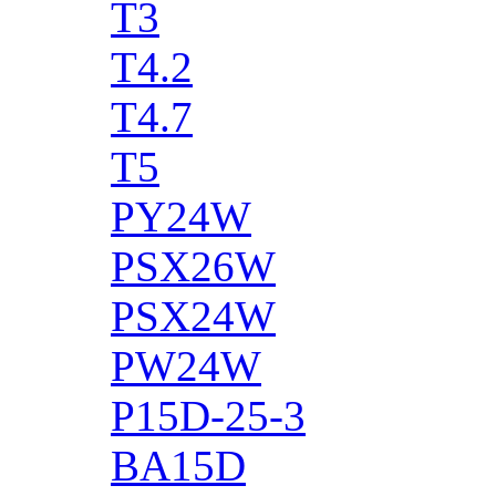
T3
T4.2
T4.7
T5
PY24W
PSX26W
PSX24W
PW24W
P15D-25-3
BA15D