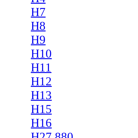
H7
H8
H9
H10
H11
H12
H13
H15
H16
H27 880