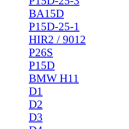
P15D-25-3
BA15D
P15D-25-1
HIR2 / 9012
P26S
P15D
BMW H11
D1
D2
D3