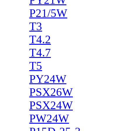
P21/5W
T3
T4.2
T4.7
T5
PY24W
PSX26W
PSX24W
PW24W