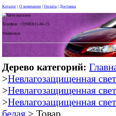
Каталог
|
О компании
|
Оплата
|
Доставка
Телефон: +7(908)911-66-15
Ульяновск
Дерево категорий:
Главн
>
Невлагозащищенная свет
>
Невлагозащищенная све
>
Невлагозащищенная све
белая
> Товар