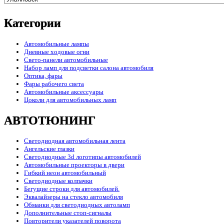
Категории
Автомобильные лампы
Дневные ходовые огни
Свето-панели автомобильные
Набор ламп для подсветки салона автомобиля
Оптика, фары
Фары рабочего света
Автомобильные аксессуары
Цоколи для автомобильных ламп
АВТОТЮНИНГ
Светодиодная автомобильная лента
Ангельские глазки
Светодиодные 3d логотипы автомобилей
Автомобильные проекторы в двери
Гибкий неон автомобильный
Светодиодные колпачки
Бегущие строки для автомобилей.
Эквалайзеры на стекло автомобиля
Обманки для светодиодных автоламп
Дополнительные стоп-сигналы
Повторители указателей поворота