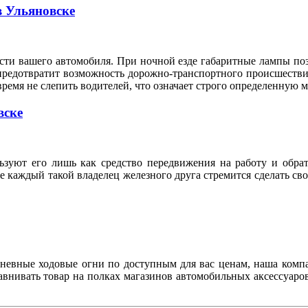
в Ульяновске
сти вашего автомобиля. При ночной езде габаритные лампы по
предотвратит возможность дорожно-транспортного происшествия
время не слепить водителей, что означает строго определенную
вске
ьзуют его лишь как средство передвижения на работу и обрат
же каждый такой владелец железного друга стремится сделать с
дневные ходовые огни по доступным для вас ценам, наша комп
авнивать товар на полках магазинов автомобильных аксессуаров