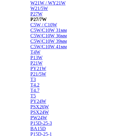
W21W / WY21W
W21/5W
P27W
P27/7W
C5W / C10W
C5W/C10W 31мм
C5W/C10W 36мм
C5W/C10W 39мм
C5W/C10W 41мм
T4W
P13W
P21W
PY21W
P21/5W
T3
T4.2
T4.7
T5
PY24W
PSX26W
PSX24W
PW24W
P15D-25-3
BA15D
P15D-25-1