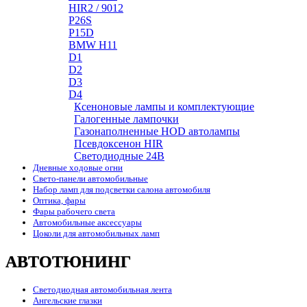
HIR2 / 9012
P26S
P15D
BMW H11
D1
D2
D3
D4
Ксеноновые лампы и комплектующие
Галогенные лампочки
Газонаполненные HOD автолампы
Псевдоксенон HIR
Cветодиодные 24B
Дневные ходовые огни
Свето-панели автомобильные
Набор ламп для подсветки салона автомобиля
Оптика, фары
Фары рабочего света
Автомобильные аксессуары
Цоколи для автомобильных ламп
АВТОТЮНИНГ
Светодиодная автомобильная лента
Ангельские глазки