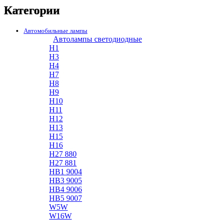
Категории
Автомобильные лампы
Автолампы светодиодные
H1
H3
H4
H7
H8
H9
H10
H11
H12
H13
H15
H16
H27 880
H27 881
HB1 9004
HB3 9005
HB4 9006
HB5 9007
W5W
W16W