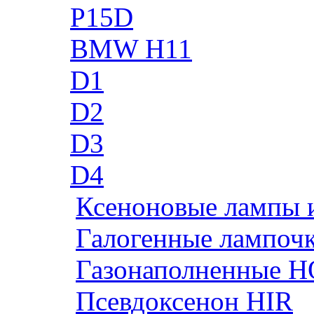
P15D
BMW H11
D1
D2
D3
D4
Ксеноновые лампы 
Галогенные лампоч
Газонаполненные H
Псевдоксенон HIR