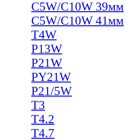
C5W/C10W 39мм
C5W/C10W 41мм
T4W
P13W
P21W
PY21W
P21/5W
T3
T4.2
T4.7