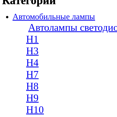
Категории
Автомобильные лампы
Автолампы светоди
H1
H3
H4
H7
H8
H9
H10