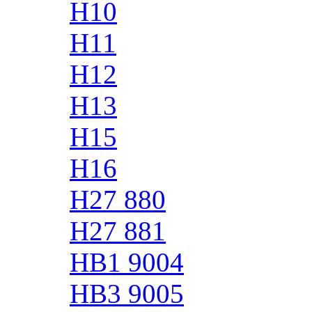
H10
H11
H12
H13
H15
H16
H27 880
H27 881
HB1 9004
HB3 9005