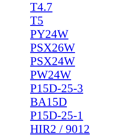
T4.7
T5
PY24W
PSX26W
PSX24W
PW24W
P15D-25-3
BA15D
P15D-25-1
HIR2 / 9012