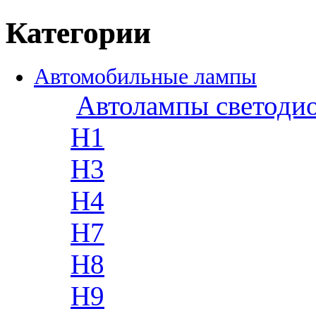
Категории
Автомобильные лампы
Автолампы светоди
H1
H3
H4
H7
H8
H9