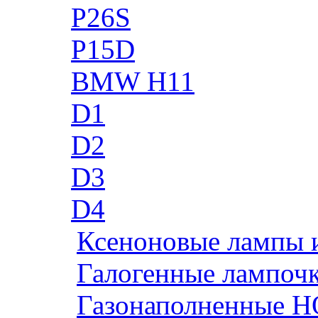
P26S
P15D
BMW H11
D1
D2
D3
D4
Ксеноновые лампы 
Галогенные лампоч
Газонаполненные H