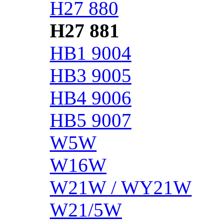
H27 880
H27 881
HB1 9004
HB3 9005
HB4 9006
HB5 9007
W5W
W16W
W21W / WY21W
W21/5W