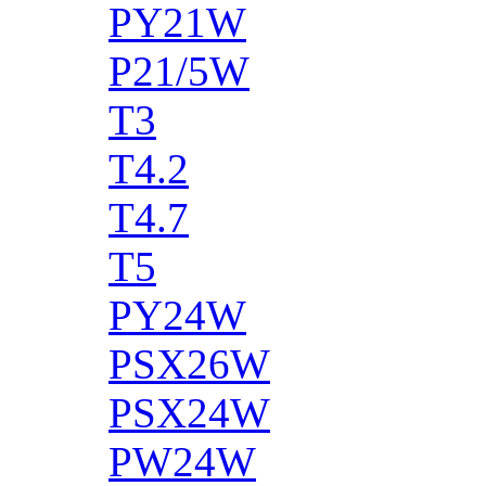
PY21W
P21/5W
T3
T4.2
T4.7
T5
PY24W
PSX26W
PSX24W
PW24W