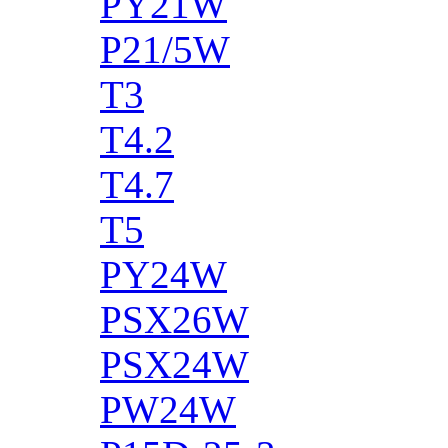
PY21W
P21/5W
T3
T4.2
T4.7
T5
PY24W
PSX26W
PSX24W
PW24W