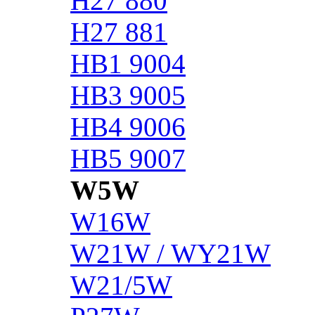
H27 880
H27 881
HB1 9004
HB3 9005
HB4 9006
HB5 9007
W5W
W16W
W21W / WY21W
W21/5W