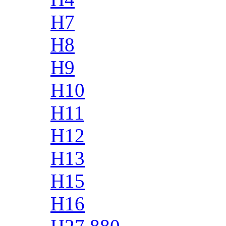
H7
H8
H9
H10
H11
H12
H13
H15
H16