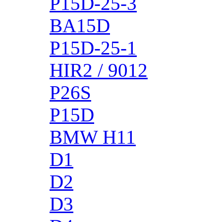
P15D-25-3
BA15D
P15D-25-1
HIR2 / 9012
P26S
P15D
BMW H11
D1
D2
D3