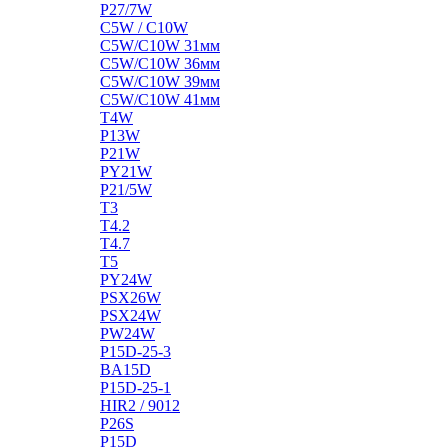
P27/7W
C5W / C10W
C5W/C10W 31мм
C5W/C10W 36мм
C5W/C10W 39мм
C5W/C10W 41мм
T4W
P13W
P21W
PY21W
P21/5W
T3
T4.2
T4.7
T5
PY24W
PSX26W
PSX24W
PW24W
P15D-25-3
BA15D
P15D-25-1
HIR2 / 9012
P26S
P15D