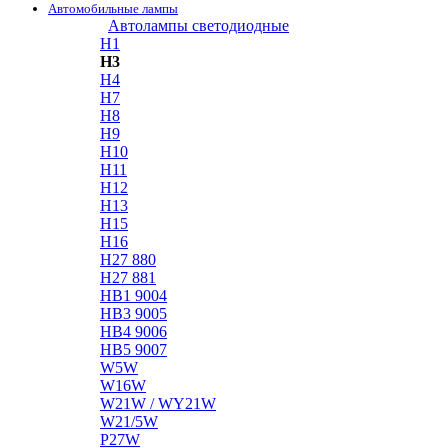
Автомобильные лампы
Автолампы светодиодные
H1
H3
H4
H7
H8
H9
H10
H11
H12
H13
H15
H16
H27 880
H27 881
HB1 9004
HB3 9005
HB4 9006
HB5 9007
W5W
W16W
W21W / WY21W
W21/5W
P27W