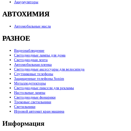
Аккумуляторы
АВТОХИМИЯ
Автомобильные масла
РАЗНОЕ
Видеонаблюдение
Светодиодные лампы для дома
Светодиодная лента
Автомобильная пленка
Светодиодные аксессуары для велосипеда
Спутниковые телефоны
Защищенные телефоны Sonim
Металлодетекторы
Светодиодные пиксели для рекламы
Настольные лампы
Светодиодные фонарики
Трековые светильники
Светильники
Игровой автомат кран машина
Информация