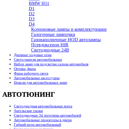
BMW H11
D1
D2
D3
D4
Ксеноновые лампы и комплектующие
Галогенные лампочки
Газонаполненные HOD автолампы
Псевдоксенон HIR
Cветодиодные 24B
Дневные ходовые огни
Свето-панели автомобильные
Набор ламп для подсветки салона автомобиля
Оптика, фары
Фары рабочего света
Автомобильные аксессуары
Цоколи для автомобильных ламп
АВТОТЮНИНГ
Светодиодная автомобильная лента
Ангельские глазки
Светодиодные 3d логотипы автомобилей
Автомобильные проекторы в двери
Гибкий неон автомобильный