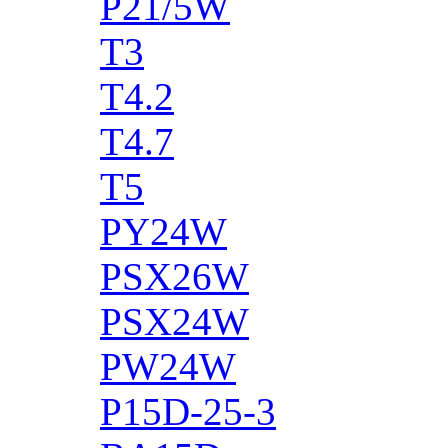
P21/5W
T3
T4.2
T4.7
T5
PY24W
PSX26W
PSX24W
PW24W
P15D-25-3