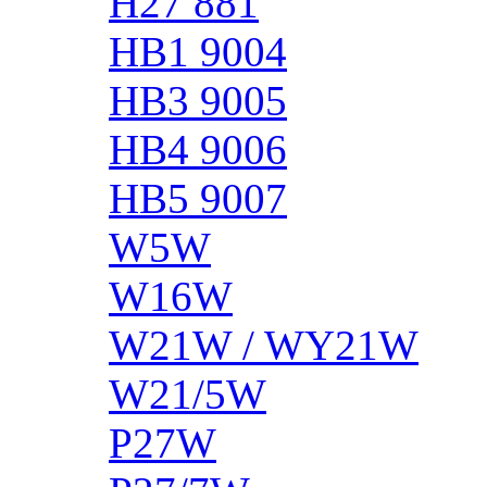
H27 881
HB1 9004
HB3 9005
HB4 9006
HB5 9007
W5W
W16W
W21W / WY21W
W21/5W
P27W