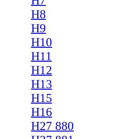
H7
H8
H9
H10
H11
H12
H13
H15
H16
H27 880