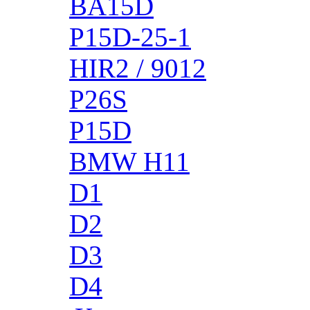
BA15D
P15D-25-1
HIR2 / 9012
P26S
P15D
BMW H11
D1
D2
D3
D4