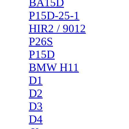
BA15D
P15D-25-1
HIR2 / 9012
P26S
P15D
BMW H11
D1
D2
D3
D4