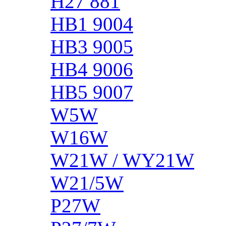
H27 881
HB1 9004
HB3 9005
HB4 9006
HB5 9007
W5W
W16W
W21W / WY21W
W21/5W
P27W