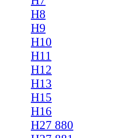
H7
H8
H9
H10
H11
H12
H13
H15
H16
H27 880