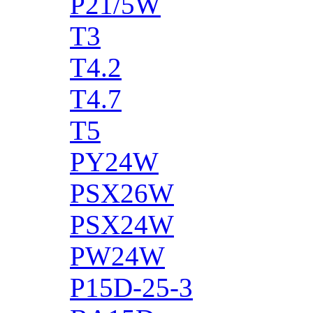
P21/5W
T3
T4.2
T4.7
T5
PY24W
PSX26W
PSX24W
PW24W
P15D-25-3