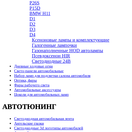
P26S
P15D
BMW H11
D1
D2
D3
D4
Ксеноновые лампы и комплектующие
Галогенные лампочки
Газонаполненные HOD автолампы
Псевдоксенон HIR
Cветодиодные 24B
Дневные ходовые огни
Свето-панели автомобильные
Набор ламп для подсветки салона автомобиля
Оптика, фары
Фары рабочего света
Автомобильные аксессуары
Цоколи для автомобильных ламп
АВТОТЮНИНГ
Светодиодная автомобильная лента
Ангельские глазки
Светодиодные 3d логотипы автомобилей