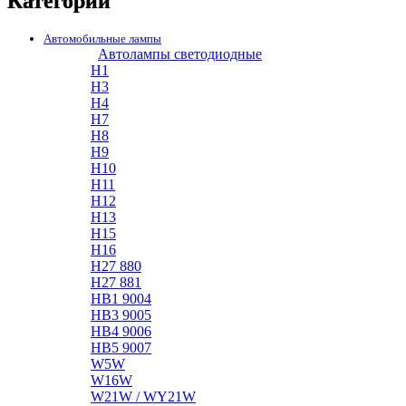
Категории
Автомобильные лампы
Автолампы светодиодные
H1
H3
H4
H7
H8
H9
H10
H11
H12
H13
H15
H16
H27 880
H27 881
HB1 9004
HB3 9005
HB4 9006
HB5 9007
W5W
W16W
W21W / WY21W