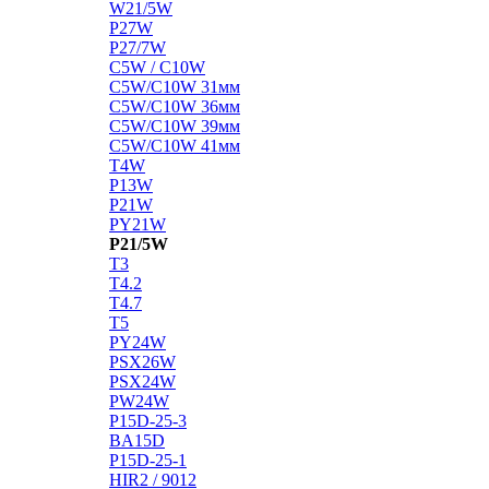
W21/5W
P27W
P27/7W
C5W / C10W
C5W/C10W 31мм
C5W/C10W 36мм
C5W/C10W 39мм
C5W/C10W 41мм
T4W
P13W
P21W
PY21W
P21/5W
T3
T4.2
T4.7
T5
PY24W
PSX26W
PSX24W
PW24W
P15D-25-3
BA15D
P15D-25-1
HIR2 / 9012