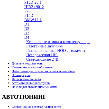
P15D-25-1
HIR2 / 9012
P26S
P15D
BMW H11
D1
D2
D3
D4
Ксеноновые лампы и комплектующие
Галогенные лампочки
Газонаполненные HOD автолампы
Псевдоксенон HIR
Cветодиодные 24B
Дневные ходовые огни
Свето-панели автомобильные
Набор ламп для подсветки салона автомобиля
Оптика, фары
Фары рабочего света
Автомобильные аксессуары
Цоколи для автомобильных ламп
АВТОТЮНИНГ
Светодиодная автомобильная лента