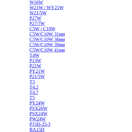
W16W
W21W / WY21W
W21/5W
P27W
P27/7W
C5W / C10W
C5W/C10W 31мм
C5W/C10W 36мм
C5W/C10W 39мм
C5W/C10W 41мм
T4W
P13W
P21W
PY21W
P21/5W
T3
T4.2
T4.7
T5
PY24W
PSX26W
PSX24W
PW24W
P15D-25-3
BA15D