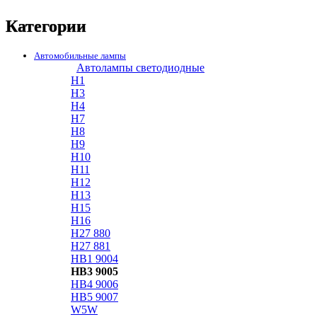
Категории
Автомобильные лампы
Автолампы светодиодные
H1
H3
H4
H7
H8
H9
H10
H11
H12
H13
H15
H16
H27 880
H27 881
HB1 9004
HB3 9005
HB4 9006
HB5 9007
W5W