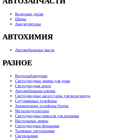
АВТОЗАПЧАСТИ
Колесные диски
Шины
Аккумуляторы
АВТОХИМИЯ
Автомобильные масла
РАЗНОЕ
Видеонаблюдение
Светодиодные лампы для дома
Светодиодная лента
Автомобильная пленка
Светодиодные аксессуары для велосипеда
Спутниковые телефоны
Защищенные телефоны Sonim
Металлодетекторы
Светодиодные пиксели для рекламы
Настольные лампы
Светодиодные фонарики
Трековые светильники
Светильники