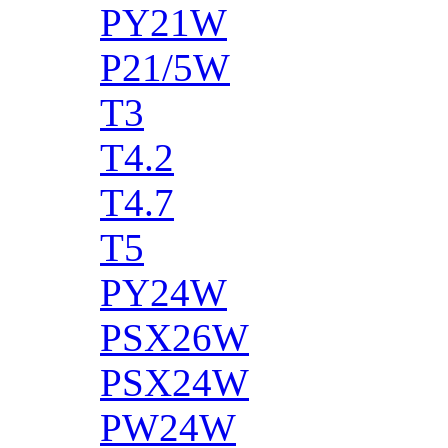
PY21W
P21/5W
T3
T4.2
T4.7
T5
PY24W
PSX26W
PSX24W
PW24W