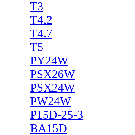
T3
T4.2
T4.7
T5
PY24W
PSX26W
PSX24W
PW24W
P15D-25-3
BA15D