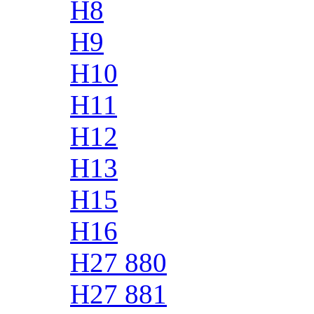
H8
H9
H10
H11
H12
H13
H15
H16
H27 880
H27 881