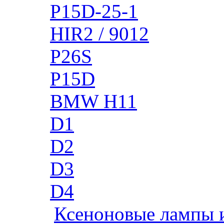
P15D-25-1
HIR2 / 9012
P26S
P15D
BMW H11
D1
D2
D3
D4
Ксеноновые лампы 