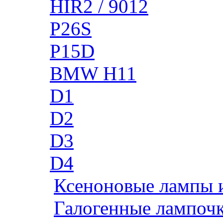
HIR2 / 9012
P26S
P15D
BMW H11
D1
D2
D3
D4
Ксеноновые лампы 
Галогенные лампоч