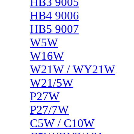
HB3 9005
HB4 9006
HB5 9007
W5W
W16W
W21W / WY21W
W21/5W
P27W
P27/7W
C5W / C10W