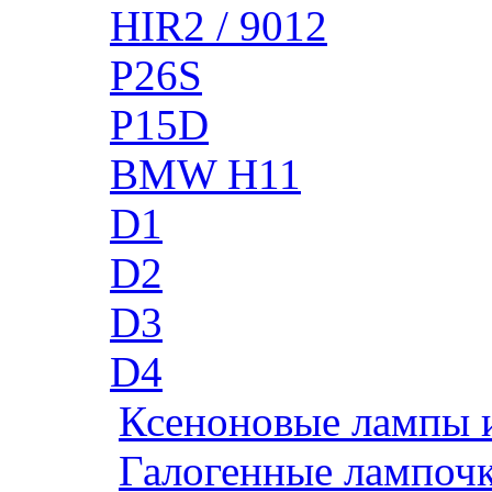
HIR2 / 9012
P26S
P15D
BMW H11
D1
D2
D3
D4
Ксеноновые лампы 
Галогенные лампоч