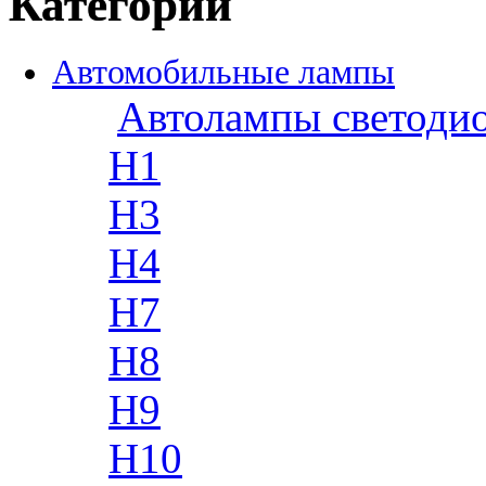
Категории
Автомобильные лампы
Автолампы светоди
H1
H3
H4
H7
H8
H9
H10