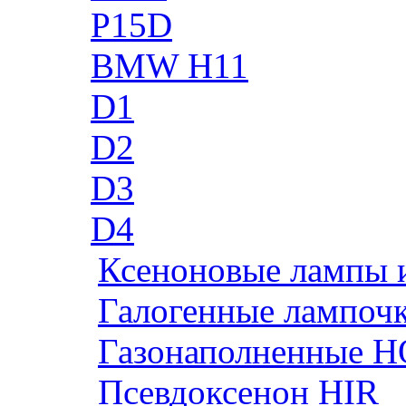
P15D
BMW H11
D1
D2
D3
D4
Ксеноновые лампы 
Галогенные лампоч
Газонаполненные H
Псевдоксенон HIR