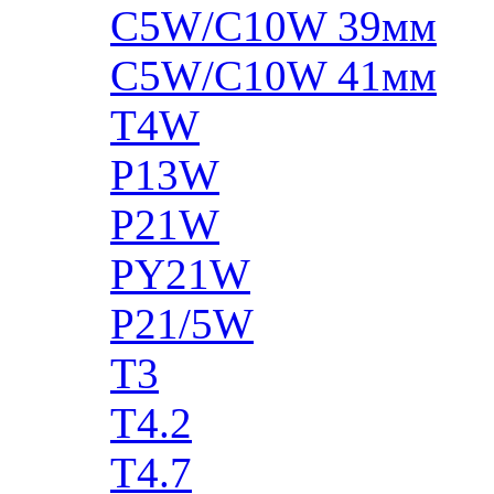
C5W/C10W 39мм
C5W/C10W 41мм
T4W
P13W
P21W
PY21W
P21/5W
T3
T4.2
T4.7