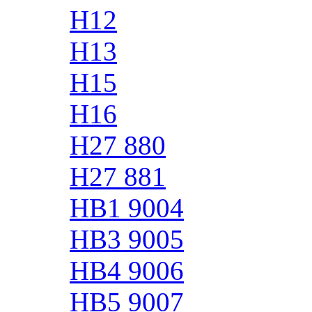
H12
H13
H15
H16
H27 880
H27 881
HB1 9004
HB3 9005
HB4 9006
HB5 9007