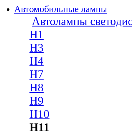
Автомобильные лампы
Автолампы светоди
H1
H3
H4
H7
H8
H9
H10
H11