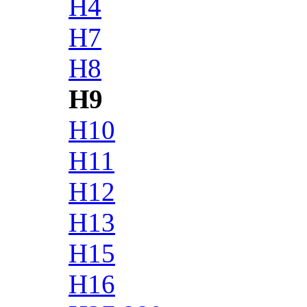
H4
H7
H8
H9
H10
H11
H12
H13
H15
H16