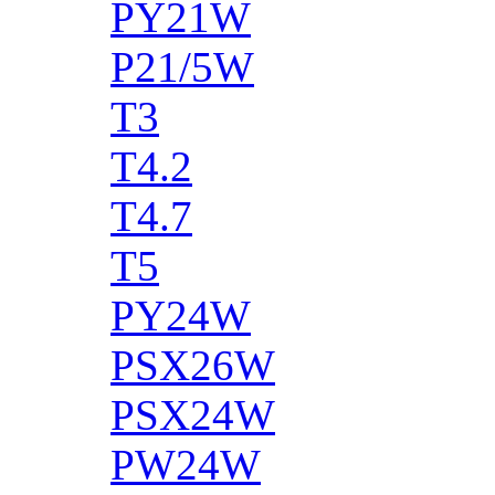
PY21W
P21/5W
T3
T4.2
T4.7
T5
PY24W
PSX26W
PSX24W
PW24W