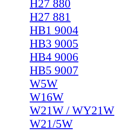
H27 880
H27 881
HB1 9004
HB3 9005
HB4 9006
HB5 9007
W5W
W16W
W21W / WY21W
W21/5W