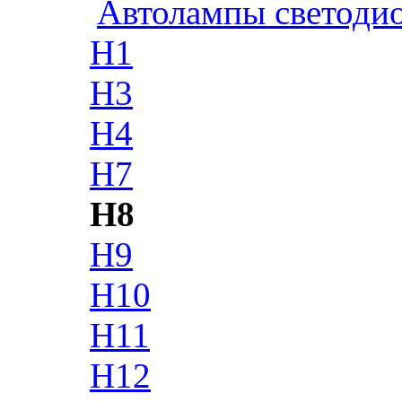
Автолампы светоди
H1
H3
H4
H7
H8
H9
H10
H11
H12