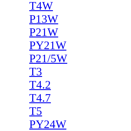
T4W
P13W
P21W
PY21W
P21/5W
T3
T4.2
T4.7
T5
PY24W