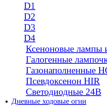
D1
D2
D3
D4
Ксеноновые лампы 
Галогенные лампоч
Газонаполненные H
Псевдоксенон HIR
Cветодиодные 24B
Дневные ходовые огни