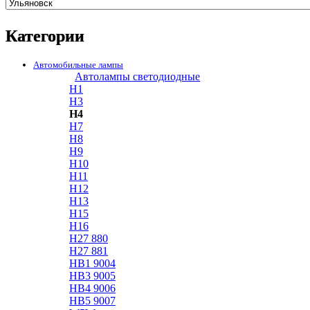
Категории
Автомобильные лампы
Автолампы светодиодные
H1
H3
H4
H7
H8
H9
H10
H11
H12
H13
H15
H16
H27 880
H27 881
HB1 9004
HB3 9005
HB4 9006
HB5 9007