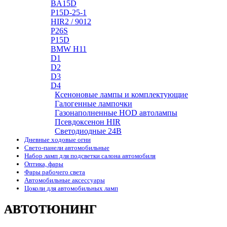
BA15D
P15D-25-1
HIR2 / 9012
P26S
P15D
BMW H11
D1
D2
D3
D4
Ксеноновые лампы и комплектующие
Галогенные лампочки
Газонаполненные HOD автолампы
Псевдоксенон HIR
Cветодиодные 24B
Дневные ходовые огни
Свето-панели автомобильные
Набор ламп для подсветки салона автомобиля
Оптика, фары
Фары рабочего света
Автомобильные аксессуары
Цоколи для автомобильных ламп
АВТОТЮНИНГ