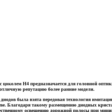
с цоколем H4
предназначается для головной оптики
отличную репутацию более ранние модели.
 диодов была взята передовая технология имитац
ве. Благодаря такому размещению диодных кристал
чественному освещению дорожной полосы при мин