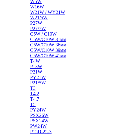
W5W
W16W
W21W / WY21W
W21/5W
P27W
P27/7W
C5W / C10W
C5W/C10W 31мм
C5W/C10W 36мм
C5W/C10W 39мм
C5W/C10W 41мм
T4W
P13W
P21W
PY21W
P21/5W
T3
T4.2
T4.7
T5
PY24W
PSX26W
PSX24W
PW24W
P15D-25-3