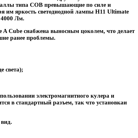
сталлы типа COB превышающие по силе и
ря им яркость светодиодной лампы H11 Ultimate
 4000 Лм.
e A Cube снабжена выносным цоколем, что делает
вшие ранее проблемы.
е света);
спользовании электромагнитного кулера и
ся в стандартный разъем, так что установкаи
вид.