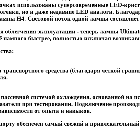
почках использованы суперсовременные LED-кри
логенки, но и даже недавние LED аналоги. Благода
лампы H4. Световой поток одной лампы составляет
 облегчения эксплуатации - теперь лампы Ultimat
 её намного быстрее, полностью исключая возника
ства:
 транспортного средства (благодаря четкой границ
ля.
ассивной системой охлаждения, основанной на и
атели при тестировании. Подключение производит
 зависимости от опыта и навыков.
орту обеспечен самый свежий и привлекательный 