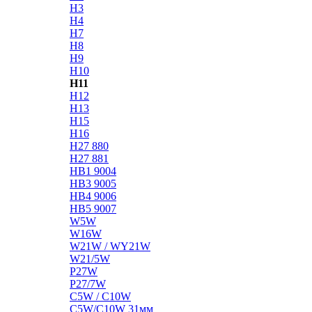
H3
H4
H7
H8
H9
H10
H11
H12
H13
H15
H16
H27 880
H27 881
HB1 9004
HB3 9005
HB4 9006
HB5 9007
W5W
W16W
W21W / WY21W
W21/5W
P27W
P27/7W
C5W / C10W
C5W/C10W 31мм