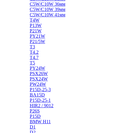
C5W/C10W 36мм
C5W/C10W 39мм
C5W/C10W 41мм
T4W
P13W
P21W
PY21W
P21/5W
T3
T4.2
T4.7
T5
PY24W
PSX26W
PSX24W
PW24W
P15D-25-3
BA15D
P15D-25-1
HIR2 / 9012
P26S
P15D
BMW H11
D1
D2