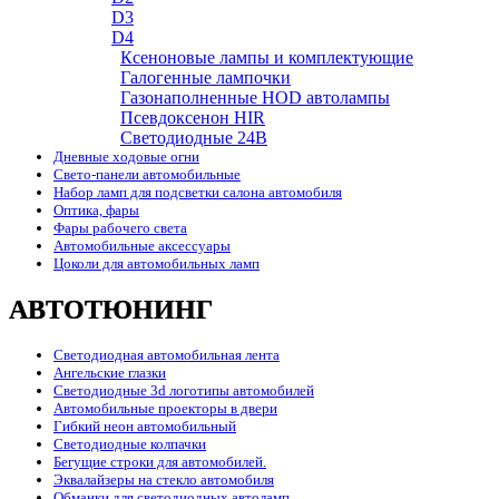
D3
D4
Ксеноновые лампы и комплектующие
Галогенные лампочки
Газонаполненные HOD автолампы
Псевдоксенон HIR
Cветодиодные 24B
Дневные ходовые огни
Свето-панели автомобильные
Набор ламп для подсветки салона автомобиля
Оптика, фары
Фары рабочего света
Автомобильные аксессуары
Цоколи для автомобильных ламп
АВТОТЮНИНГ
Светодиодная автомобильная лента
Ангельские глазки
Светодиодные 3d логотипы автомобилей
Автомобильные проекторы в двери
Гибкий неон автомобильный
Светодиодные колпачки
Бегущие строки для автомобилей.
Эквалайзеры на стекло автомобиля
Обманки для светодиодных автоламп