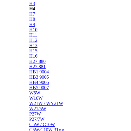
H3
H4
H7
H8
H9
H10
H11
H12
H13
H15
H16
H27 880
H27 881
HB1 9004
HB3 9005
HB4 9006
HB5 9007
W5W
W16W
W21W / WY21W
W21/5W
P27W
P27/7W
C5W / C10W
C5W/C10W 31мм