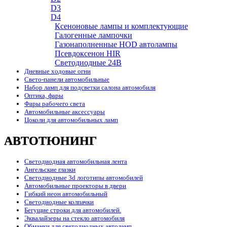
D3
D4
Ксеноновые лампы и комплектующие
Галогенные лампочки
Газонаполненные HOD автолампы
Псевдоксенон HIR
Cветодиодные 24B
Дневные ходовые огни
Свето-панели автомобильные
Набор ламп для подсветки салона автомобиля
Оптика, фары
Фары рабочего света
Автомобильные аксессуары
Цоколи для автомобильных ламп
АВТОТЮНИНГ
Светодиодная автомобильная лента
Ангельские глазки
Светодиодные 3d логотипы автомобилей
Автомобильные проекторы в двери
Гибкий неон автомобильный
Светодиодные колпачки
Бегущие строки для автомобилей.
Эквалайзеры на стекло автомобиля
Обманки для светодиодных автоламп