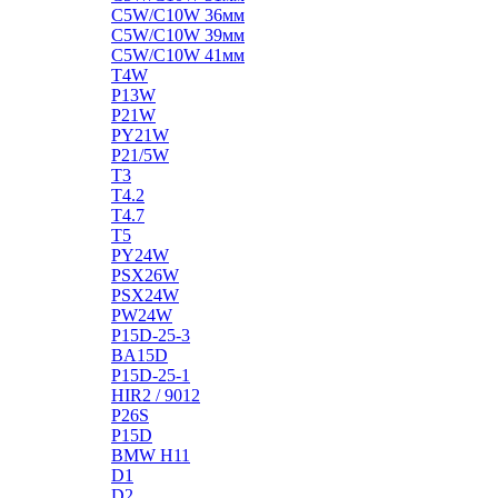
C5W/C10W 36мм
C5W/C10W 39мм
C5W/C10W 41мм
T4W
P13W
P21W
PY21W
P21/5W
T3
T4.2
T4.7
T5
PY24W
PSX26W
PSX24W
PW24W
P15D-25-3
BA15D
P15D-25-1
HIR2 / 9012
P26S
P15D
BMW H11
D1
D2