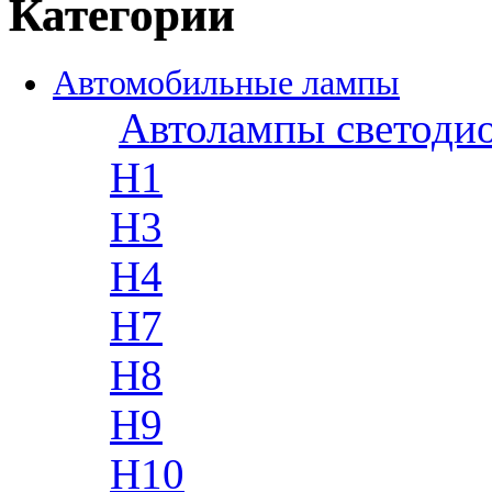
Категории
Автомобильные лампы
Автолампы светоди
H1
H3
H4
H7
H8
H9
H10