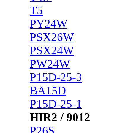
T5
PY24W
PSX26W
PSX24W
PW24W
P15D-25-3
BA15D
P15D-25-1
HIR2 / 9012
P26S