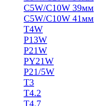
C5W/C10W 39мм
C5W/C10W 41мм
T4W
P13W
P21W
PY21W
P21/5W
T3
T4.2
T4.7