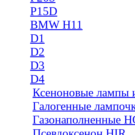
P15D
BMW H11
D1
D2
D3
D4
Ксеноновые лампы 
Галогенные лампоч
Газонаполненные H
Псевдоксенон HIR