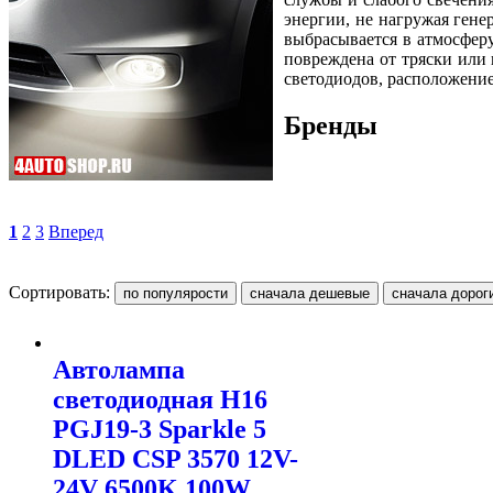
энергии, не нагружая гене
выбрасывается в атмосферу
повреждена от тряски или 
светодиодов, расположение
Бренды
1
2
3
Вперед
Сортировать:
Автолампа
светодиодная H16
PGJ19-3 Sparkle 5
DLED CSP 3570 12V-
24V 6500K 100W