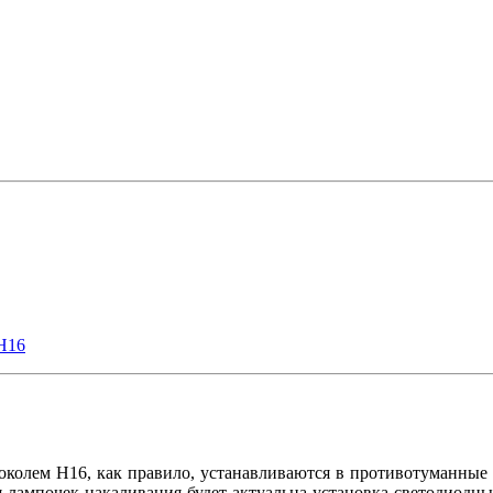
H16
колем H16, как правило, устанавливаются в противотуманные 
я лампочек накаливания будет актуальна установка светодиодн