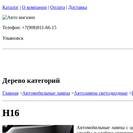
Каталог
|
О компании
|
Оплата
|
Доставка
Телефон: +7(908)911-66-15
Ульяновск
Дерево категорий
Главная
>
Автомобильные лампы
>
Автолампы светодиодные
>
H16
Автомобильные лампы с цо
службы и слабого свечени