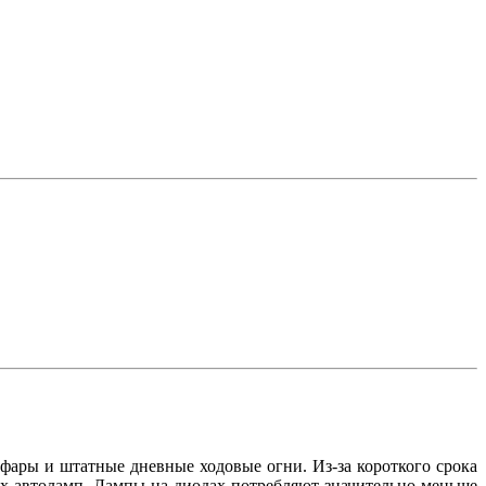
фары и штатные дневные ходовые огни. Из-за короткого срока
ых автоламп. Лампы на диодах потребляют значительно меньше