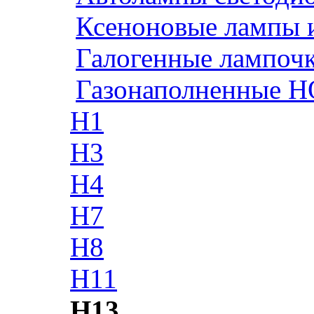
Ксеноновые лампы 
Галогенные лампоч
Газонаполненные H
H1
H3
H4
H7
H8
H11
H13