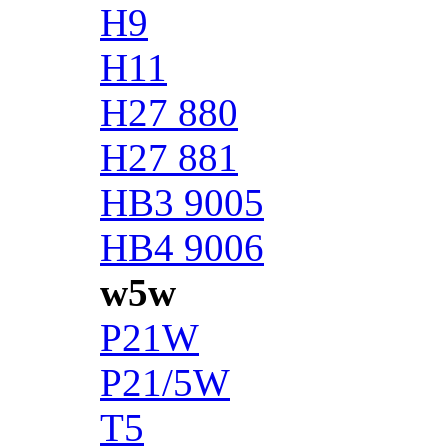
H9
H11
H27 880
H27 881
HB3 9005
HB4 9006
w5w
P21W
P21/5W
T5