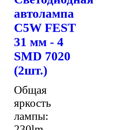
автолампа
C5W FEST
31 мм - 4
SMD 7020
(2шт.)
Общая
яркость
лампы:
230lm