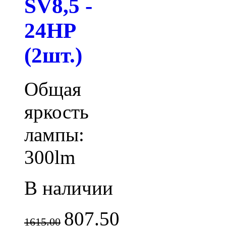
SV8,5 -
24HP
(2шт.)
Общая
яркость
лампы:
300lm
В наличии
807.50
1615.00