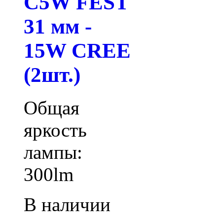
C5W FEST
31 мм -
15W CREE
(2шт.)
Общая
яркость
лампы:
300lm
В наличии